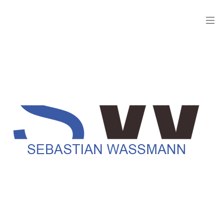
KUNST
Sebastian Waßmann