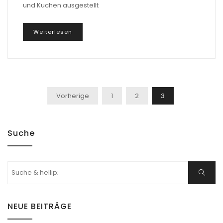
und Kuchen ausgestellt
Weiterlesen
Seitennummerierung
Vorherige
1
2
3
Der
Beiträge
Suche
Suchen
Suche
nach:
NEUE BEITRÄGE