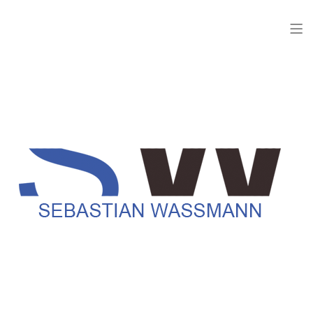
KUNST
Sebastian Waßmann